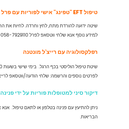
טיפול EFT "טפינג" אישי לפוריות עם פרל לופיאן
שיטה ידועה להורדת מתח, לחץ וחרדה. לחיות את הרגע. 50 שקלים למ
למידע נוסף אנא שלחי ווטסאפ לפרל 058-7929110 או שלחי לה מייל:
רפלקסולוגיה עם רייצ'ל מונטנה
שיטת טיפול הוליסטי בכף הרגל. בימי שישי בשעות 11:00-13:00. 50 שקלים למפגש של 30 דקות.
לפרטים נוספים והרשמה: שלחי הודעה/ווטסאפ לרייצ'ל מונטנה:
דיקור סיני למטופלות פוריות על ידי פנינה
ניתן להתיעץ עם פנינה בטלפון או לתאם טיפול. אנא צרי עמה 
הבריאות.